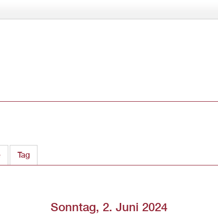
Direkt
zum
Inhalt
e
Tag
(aktiver Reiter)
Sonntag, 2. Juni 2024