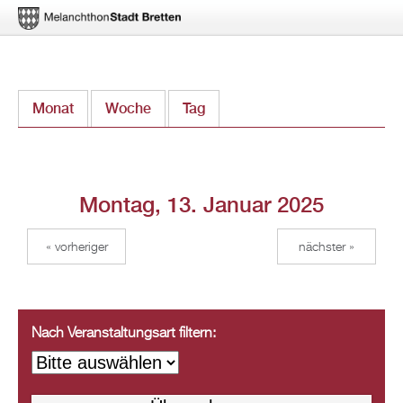
Direkt
Monat
Woche
Tag
(aktiver Reiter)
zum
Inhalt
Montag, 13. Januar 2025
« vorheriger
nächster »
Nach Veranstaltungsart filtern: