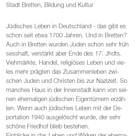
Stadt Brett­en, Bil­dung und Kul­tur
Jü­di­sches Leben in Deutsch­land - das gibt es
schon seit etwa 1700 Jah­ren. Und in Brett­en?
Auch in Brett­en wur­den Juden schon sehr früh
sess­haft, ver­stärkt aber Ende des 17. Jhdts.
Vieh­märk­te, Han­del, re­li­giö­ses Leben und vie­
les mehr präg­ten das Zu­sam­men­le­ben zwi­
schen Juden und Chris­ten bis zur Na­zi­zeit. So
man­ches Haus in der In­nen­stadt kann von sei­
nen ehe­ma­li­gen jü­di­schen Ei­gen­tü­mern er­zäh­
len. Wenn auch jü­di­sches Leben mit der De­
por­ta­ti­on 1940 aus­ge­löscht wurde, der sehr
schö­ne Fried­hof blieb be­stehen.
Ein­bli­cke in das Leben und Wir­ken der ehe­ma­