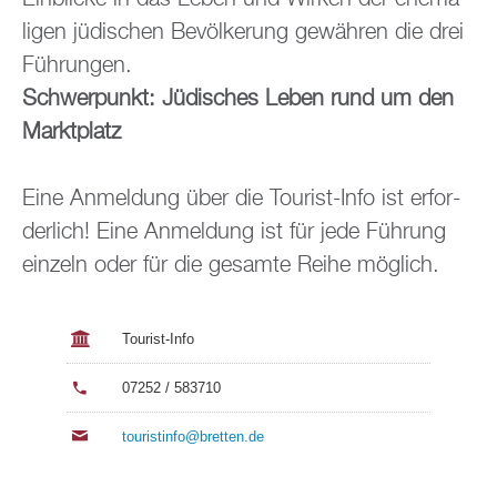
li­gen jü­di­schen Be­völ­ke­rung ge­wäh­ren die drei
Füh­run­gen.
Schwer­punkt: Jü­di­sches Leben rund um den
Markt­platz
Eine An­mel­dung über die Tou­rist-Info ist er­for­
der­lich! Eine An­mel­dung ist für jede Füh­rung
ein­zeln oder für die ge­sam­te Reihe mög­lich.
Tou­rist-Info
07252 / 583710
tou­rist­in­fo@​bretten.​de