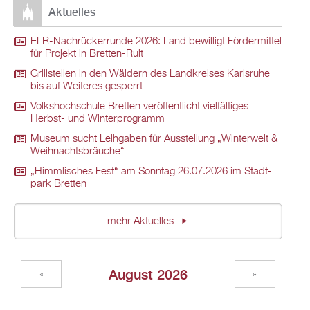
Ak­tu­el­les
ELR-Nach­rü­ck­er­run­de 2026: Land be­wil­ligt För­der­mit­tel
für Pro­jekt in Brett­en-Ruit
Grill­stel­len in den Wäl­dern des Land­krei­ses Karls­ru­he
bis auf Wei­te­res ge­sperrt
Volks­hoch­schu­le Brett­en ver­öf­fent­licht viel­fäl­ti­ges
Herbst- und Win­ter­pro­gramm
Mu­se­um sucht Leih­ga­ben für Aus­stel­lung „Win­ter­welt &
Weih­nachts­bräu­che“
„Himm­li­sches Fest“ am Sonn­tag 26.07.2026 im Stadt­
park Brett­en
mehr Ak­tu­el­les
Au­gust 2026
«
»