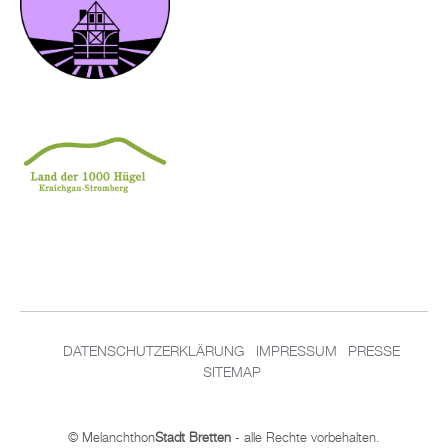
DA­TEN­SCHUT­Z­ER­KLÄ­RUNG
IM­PRES­SUM
PRES­SE
SITEMAP
© Me­lan­chthon
Stadt Brett­en
- alle Rech­te vor­be­hal­ten.