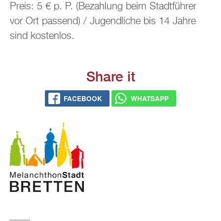
Preis: 5 € p. P. (Be­zah­lung beim Stadt­füh­rer
vor Ort pas­send) / Ju­gend­li­che bis 14 Jahre
sind kos­ten­los.
Share it
FACE­BOOK
WHATS­APP