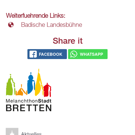
Wei­ter­fueh­ren­de Links:
Ba­di­sche Lan­des­büh­ne
Share it
FACE­BOOK
WHATS­APP
Ak­tu­el­les