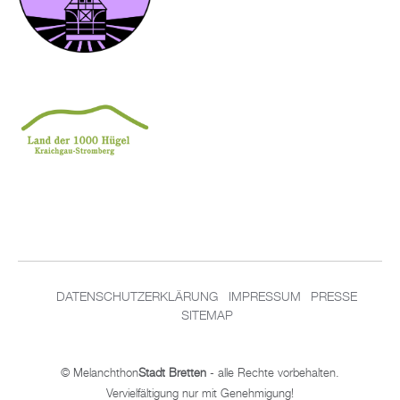
DA­TEN­SCHUT­Z­ER­KLÄ­RUNG
IM­PRES­SUM
PRES­SE
SITEMAP
© Me­lan­chthon
Stadt Brett­en
- alle Rech­te vor­be­hal­ten.
Ver­viel­fäl­ti­gung nur mit Ge­neh­mi­gung!