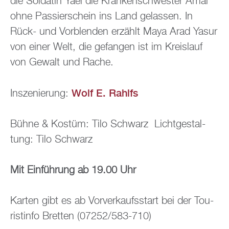
die Sol­da­tin Yael die Kran­ken­schwes­ter Amal
ohne Pas­sier­schein ins Land ge­las­sen. In
Rück- und Vor­blen­den er­zählt Maya Arad Yasur
von einer Welt, die ge­fan­gen ist im Kreis­lauf
von Ge­walt und Rache.
Wolf E. Rahlfs
In­sze­nie­rung:
Bühne & Kos­tüm:
Tilo Schwarz
Licht­ge­stal­
tung:
Tilo Schwarz
Mit Ein­füh­rung ab 19.00 Uhr
Kar­ten gibt es ab Vor­ver­kaufs­start bei der Tou­
rist­in­fo Brett­en (07252/583-710)