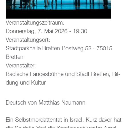
Ver­an­stal­tungs­zeit­raum:
Don­ners­tag, 7. Mai 2026 - 19:30
Ver­an­stal­tungs­ort:
Stadt­park­hal­le Brett­en Post­weg 52 · 75015
Brett­en
Ver­an­stal­ter:
Ba­di­sche Lan­des­büh­ne und Stadt Brett­en, Bil­
dung und Kul­tur
Deutsch von Mat­thi­as Nau­mann
Ein Selbst­mord­at­ten­tat in Is­ra­el. Kurz davor hat