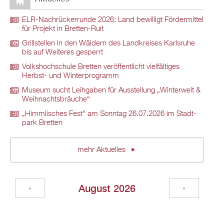
ELR-Nach­rü­ck­er­run­de 2026: Land be­wil­ligt För­der­mit­tel
für Pro­jekt in Brett­en-Ruit
Grill­stel­len in den Wäl­dern des Land­krei­ses Karls­ru­he
bis auf Wei­te­res ge­sperrt
Volks­hoch­schu­le Brett­en ver­öf­fent­licht viel­fäl­ti­ges
Herbst- und Win­ter­pro­gramm
Mu­se­um sucht Leih­ga­ben für Aus­stel­lung „Win­ter­welt &
Weih­nachts­bräu­che“
„Himm­li­sches Fest“ am Sonn­tag 26.07.2026 im Stadt­
park Brett­en
mehr Ak­tu­el­les
Au­gust 2026
«
»