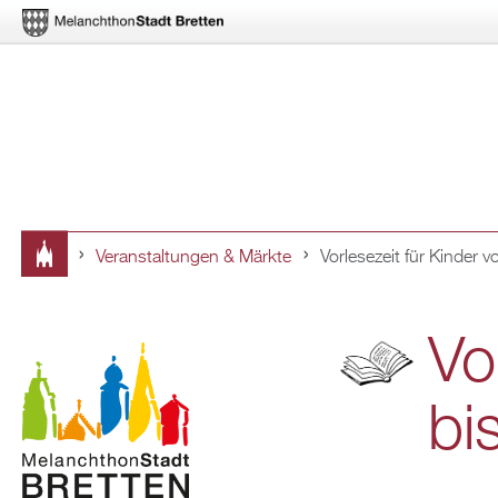
Ver­an­stal­tun­gen & Märk­te
Vor­le­se­zeit für Kin­der 
Sie
sind
Vor
hier
bi