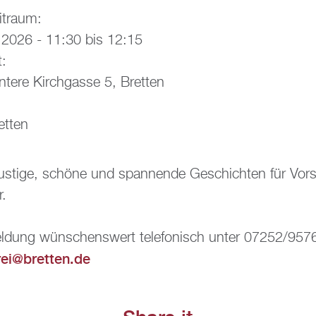
it­raum:
i 2026 -
11:30
bis
12:15
t:
n­te­re Kirch­gas­se 5, Brett­en
ett­en
, lus­ti­ge, schö­ne und span­nen­de Ge­schich­ten für Vor
r.
­mel­dung wün­schens­wert te­le­fo­nisch unter 07252/95
rei@​bretten.​de