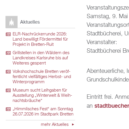
Ver­an­stal­tungs­ze
Sams­tag, 9. Ma
Ak­tu­el­les
Ver­an­stal­tungs­or
Stadt­bü­che­rei, U
ELR-Nach­rü­ck­er­run­de 2026:
Land be­wil­ligt För­der­mit­tel für
Ver­an­stal­ter:
Pro­jekt in Brett­en-Ruit
Stadt­bü­che­rei Br
Grill­stel­len in den Wäl­dern des
Land­krei­ses Karls­ru­he bis auf
Wei­te­res ge­sperrt
Aben­teu­er­li­che
Volks­hoch­schu­le Brett­en ver­öf­
fent­licht viel­fäl­ti­ges Herbst- und
Grund­schul­kin­de
Win­ter­pro­gramm
Mu­se­um sucht Leih­ga­ben für
Aus­stel­lung „Win­ter­welt & Weih­
Ein­tritt frei. An
nachts­bräu­che“
stadt­bue­che­
an
„Himm­li­sches Fest“ am Sonn­tag
26.07.2026 im Stadt­park Brett­en
mehr Ak­tu­el­les