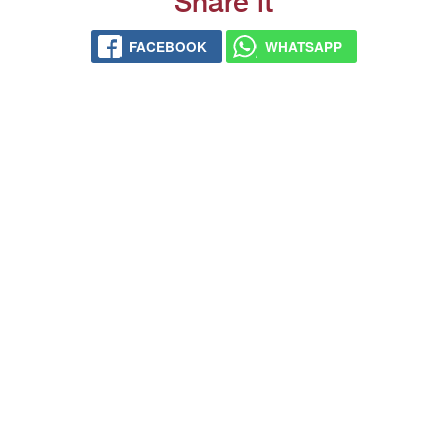
Share it
FACE­BOOK
WHATS­APP