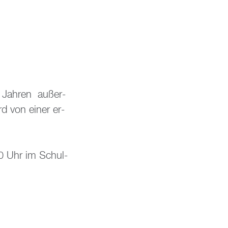
 Jah­ren au­ßer­
wird von einer er­
00 Uhr im Schul­