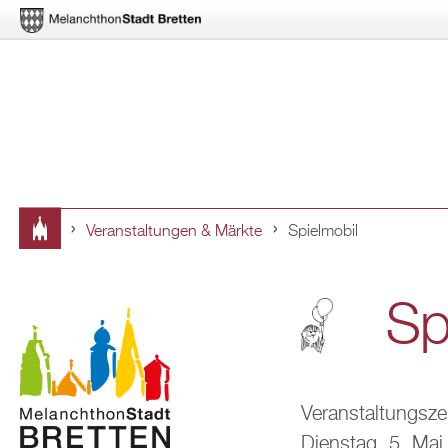
Ver­an­stal­tun­gen & Märk­te
Spiel­mo­bil
Sie
sind
Spi
hier
Ver­an­stal­tungs­ze
Diens­tag, 5. Ma