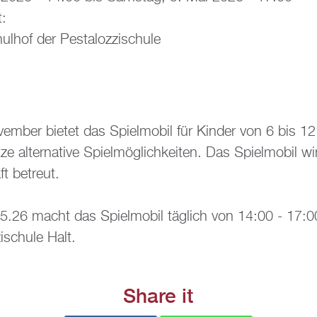
t:
l­hof der Pes­ta­loz­zi­schu­le
m­ber bie­tet das Spiel­mo­bil für Kin­der von 6 bis 12
­ze al­ter­na­ti­ve Spiel­mög­lich­kei­ten. Das Spiel­mo­bil 
ft be­treut.
.26 macht das Spiel­mo­bil täg­lich von 14:00 - 17:
i­schu­le Halt.
Share it