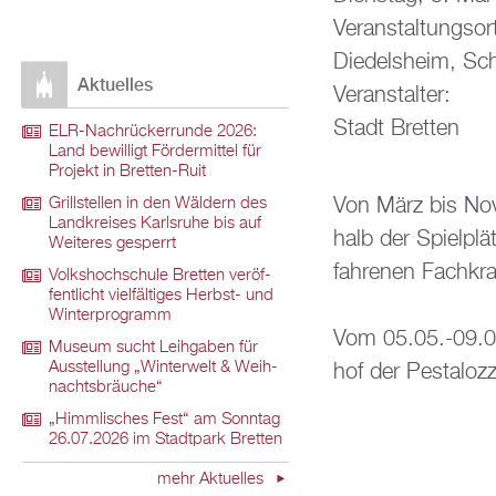
Ver­an­stal­tungs­or
Di­edels­heim, Schu
Ak­tu­el­les
Ver­an­stal­ter:
Stadt Brett­en
ELR-Nach­rü­ck­er­run­de 2026:
Land be­wil­ligt För­der­mit­tel für
Pro­jekt in Brett­en-Ruit
Von März bis No­ve
Grill­stel­len in den Wäl­dern des
Land­krei­ses Karls­ru­he bis auf
halb der Spiel­plät
Wei­te­res ge­sperrt
fah­re­nen Fach­kra
Volks­hoch­schu­le Brett­en ver­öf­
fent­licht viel­fäl­ti­ges Herbst- und
Win­ter­pro­gramm
Vom 05.05.-09.05
Mu­se­um sucht Leih­ga­ben für
Aus­stel­lung „Win­ter­welt & Weih­
hof der Pes­ta­loz­z
nachts­bräu­che“
„Himm­li­sches Fest“ am Sonn­tag
26.07.2026 im Stadt­park Brett­en
mehr Ak­tu­el­les