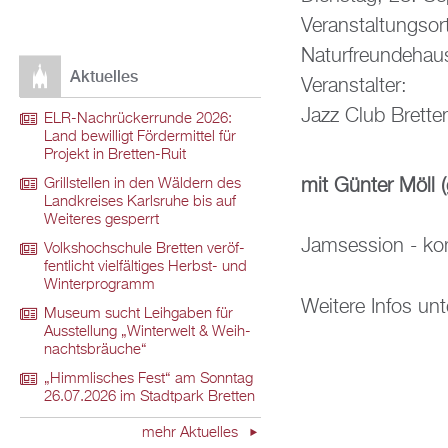
Ver­an­stal­tungs­or
Na­tur­freun­de­h
Ak­tu­el­les
Ver­an­stal­ter:
Jazz Club Brett­e
ELR-Nach­rü­ck­er­run­de 2026:
Land be­wil­ligt För­der­mit­tel für
Pro­jekt in Brett­en-Ruit
mit Gün­ter Möll (
Grill­stel­len in den Wäl­dern des
Land­krei­ses Karls­ru­he bis auf
Wei­te­res ge­sperrt
Jam­ses­si­on - k
Volks­hoch­schu­le Brett­en ver­öf­
fent­licht viel­fäl­ti­ges Herbst- und
Win­ter­pro­gramm
Wei­te­re Infos un
Mu­se­um sucht Leih­ga­ben für
Aus­stel­lung „Win­ter­welt & Weih­
nachts­bräu­che“
„Himm­li­sches Fest“ am Sonn­tag
26.07.2026 im Stadt­park Brett­en
mehr Ak­tu­el­les