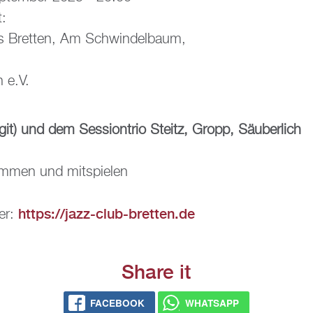
t:
aus Brett­en, Am Schwin­del­baum,
n e.V.
git) und dem Ses­sion­trio Steitz, Gropp, Säu­ber­lich
om­men und mit­spie­len
https://​jazz-​club-​bretten.​de
ter:
Share it
FACE­BOOK
WHATS­APP