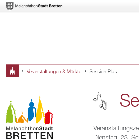
Ver­an­stal­tun­gen & Märk­te
Ses­si­on Plus
Sie
sind
Se
hier
Ver­an­stal­tungs­ze
Diens­tag, 23. Se