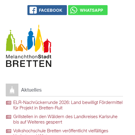
FACE­BOOK
WHATS­APP
Ak­tu­el­les
ELR-Nach­rü­ck­er­run­de 2026: Land be­wil­ligt För­der­mit­tel
für Pro­jekt in Brett­en-Ruit
Grill­stel­len in den Wäl­dern des Land­krei­ses Karls­ru­he
bis auf Wei­te­res ge­sperrt
Volks­hoch­schu­le Brett­en ver­öf­fent­licht viel­fäl­ti­ges