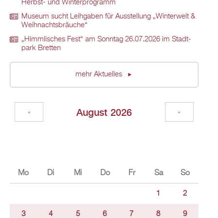
Herbst- und Win­ter­pro­gramm
Mu­se­um sucht Leih­ga­ben für Aus­stel­lung „Win­ter­welt &
Weih­nachts­bräu­che“
„Himm­li­sches Fest“ am Sonn­tag 26.07.2026 im Stadt­
park Brett­en
mehr Ak­tu­el­les
Au­gust 2026
«
»
Mo
Di
Mi
Do
Fr
Sa
So
1
2
3
4
5
6
7
8
9