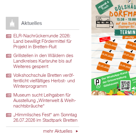
Ak­tu­el­les
ELR-Nach­rü­ck­er­run­de 2026:
Land be­wil­ligt För­der­mit­tel für
Pro­jekt in Brett­en-Ruit
Grill­stel­len in den Wäl­dern des
Land­krei­ses Karls­ru­he bis auf
Wei­te­res ge­sperrt
Volks­hoch­schu­le Brett­en ver­öf­
fent­licht viel­fäl­ti­ges Herbst- und
Win­ter­pro­gramm
Mu­se­um sucht Leih­ga­ben für
Aus­stel­lung „Win­ter­welt & Weih­
nachts­bräu­che“
„Himm­li­sches Fest“ am Sonn­tag
26.07.2026 im Stadt­park Brett­en
mehr Ak­tu­el­les