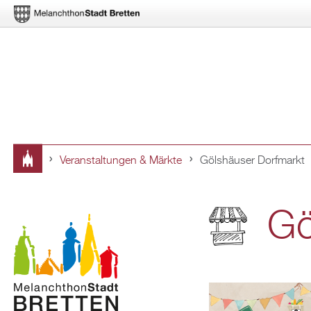
Ver­an­stal­tun­gen & Märk­te
Göls­häu­ser Dorf­markt
Sie
sind
Gö
hier