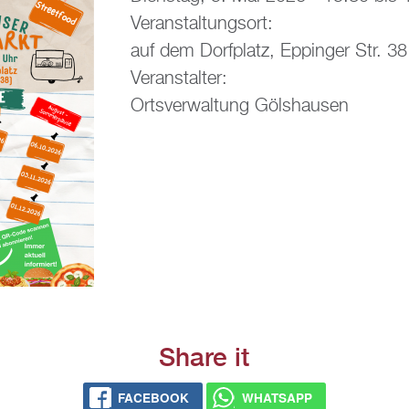
Ver­an­stal­tungs­ort:
auf dem Dorf­platz, Ep­pin­ger Str. 38
Ver­an­stal­ter:
Orts­ver­wal­tung Göls­hau­sen
Share it
FACE­BOOK
WHATS­APP