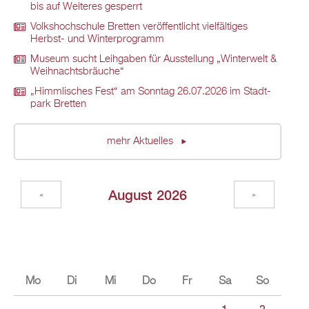
bis auf Wei­te­res ge­sperrt
Volks­hoch­schu­le Brett­en ver­öf­fent­licht viel­fäl­ti­ges
Herbst- und Win­ter­pro­gramm
Mu­se­um sucht Leih­ga­ben für Aus­stel­lung „Win­ter­welt &
Weih­nachts­bräu­che“
„Himm­li­sches Fest“ am Sonn­tag 26.07.2026 im Stadt­
park Brett­en
mehr Ak­tu­el­les
Au­gust 2026
«
»
Mo
Di
Mi
Do
Fr
Sa
So