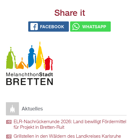
Share it
FACE­BOOK
WHATS­APP
Ak­tu­el­les
ELR-Nach­rü­ck­er­run­de 2026: Land be­wil­ligt För­der­mit­tel
für Pro­jekt in Brett­en-Ruit
Grill­stel­len in den Wäl­dern des Land­krei­ses Karls­ru­he