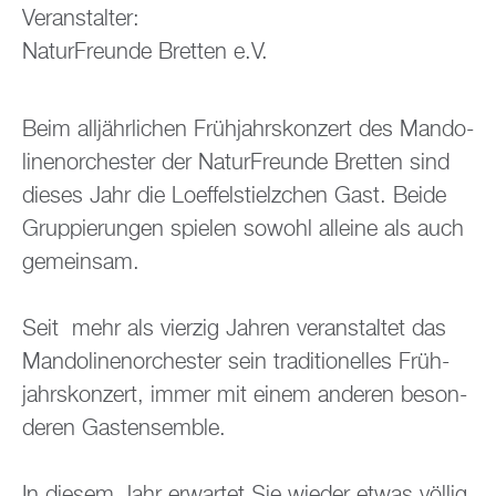
Ver­an­stal­ter:
Na­tur­Freun­de Brett­en e.V.
Beim all­jähr­li­chen Früh­jahrs­kon­zert des Man­do­
li­nen­or­ches­ter der Na­tur­Freun­de Brett­en sind
die­ses Jahr die Lo­ef­fel­stielz­chen Gast. Beide
Grup­pie­run­gen spie­len so­wohl al­lei­ne als auch
ge­mein­sam.
Seit mehr als vier­zig Jah­ren ver­an­stal­tet das
Man­do­li­nen­or­ches­ter sein tra­di­tio­nel­les Früh­
jahrs­kon­zert, immer mit einem an­de­ren be­son­
de­ren Gast­en­sem­ble.
In die­sem Jahr er­war­tet Sie wie­der etwas völ­lig