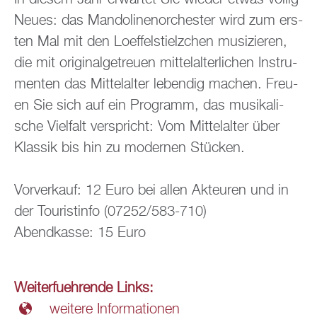
Neues: das Man­do­li­nen­or­ches­ter wird zum ers­
ten Mal mit den Lo­ef­fel­stielz­chen mu­si­zie­ren,
die mit ori­gi­nal­ge­treu­en mit­tel­al­ter­li­chen In­stru­
men­ten das Mit­tel­al­ter le­ben­dig ma­chen. Freu­
en Sie sich auf ein Pro­gramm, das mu­si­ka­li­
sche Viel­falt ver­spricht: Vom Mit­tel­al­ter über
Klas­sik bis hin zu mo­der­nen Stü­cken.
Vor­ver­kauf: 12 Euro bei allen Ak­teu­ren und in
der Tou­rist­in­fo (07252/583-710)
Abend­kas­se: 15 Euro
Wei­ter­fueh­ren­de Links:
wei­te­re In­for­ma­tio­nen