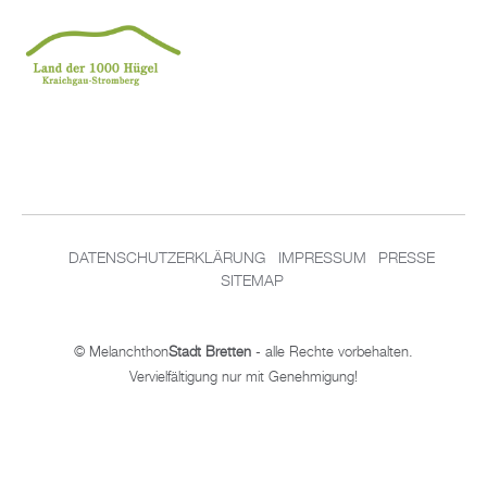
DA­TEN­SCHUT­Z­ER­KLÄ­RUNG
IM­PRES­SUM
PRES­SE
SITEMAP
© Me­lan­chthon
Stadt Brett­en
- alle Rech­te vor­be­hal­ten.
Ver­viel­fäl­ti­gung nur mit Ge­neh­mi­gung!