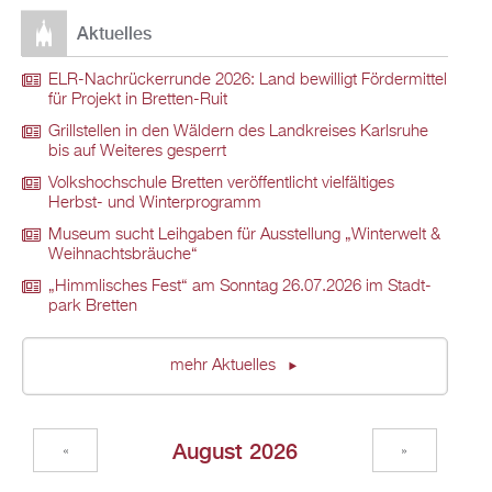
Ak­tu­el­les
ELR-Nach­rü­ck­er­run­de 2026: Land be­wil­ligt För­der­mit­tel
für Pro­jekt in Brett­en-Ruit
Grill­stel­len in den Wäl­dern des Land­krei­ses Karls­ru­he
bis auf Wei­te­res ge­sperrt
Volks­hoch­schu­le Brett­en ver­öf­fent­licht viel­fäl­ti­ges
Herbst- und Win­ter­pro­gramm
Mu­se­um sucht Leih­ga­ben für Aus­stel­lung „Win­ter­welt &
Weih­nachts­bräu­che“
„Himm­li­sches Fest“ am Sonn­tag 26.07.2026 im Stadt­
park Brett­en
mehr Ak­tu­el­les
Au­gust 2026
«
»