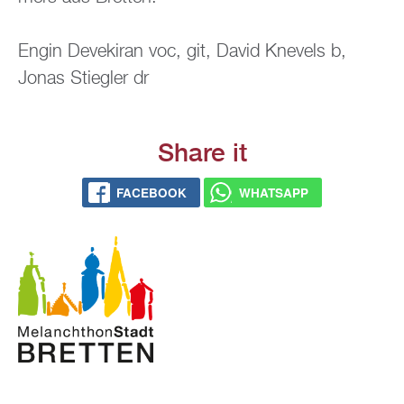
Engin De­vekiran voc, git, David Kne­vels b,
Jonas Stieg­ler dr
Share it
FACE­BOOK
WHATS­APP