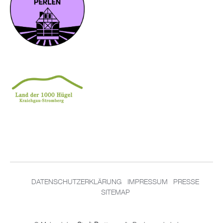
DA­TEN­SCHUT­Z­ER­KLÄ­RUNG
IM­PRES­SUM
PRES­SE
SITEMAP