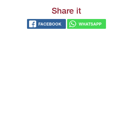
Share it
FACE­BOOK
WHATS­APP