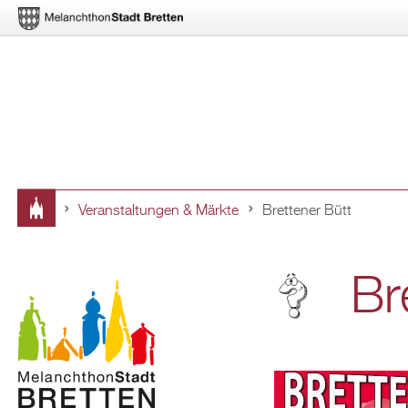
Ver­an­stal­tun­gen & Märk­te
Brettener Bütt
Sie
sind
Br
hier