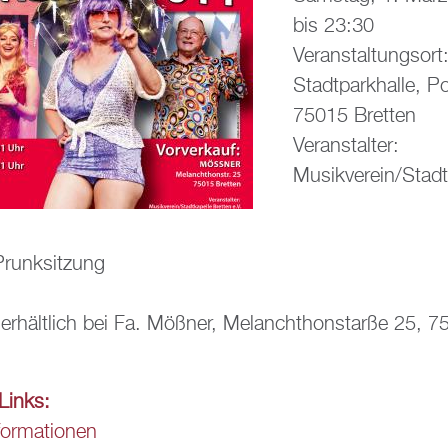
bis
23:30
Ver­an­stal­tungs­ort
Stadt­park­hal­le, 
75015 Brett­en
Ver­an­stal­ter:
Mu­sik­ver­ein/Stadt­
Prunk­sit­zung
 er­hält­lich bei Fa. Möß­ner, Me­lan­chthon­star­ße 25, 
e Links:
­for­ma­tio­nen