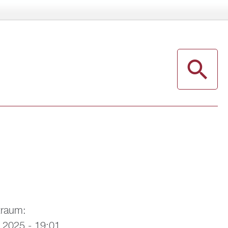
t­raum:
z 2025 -
19:01