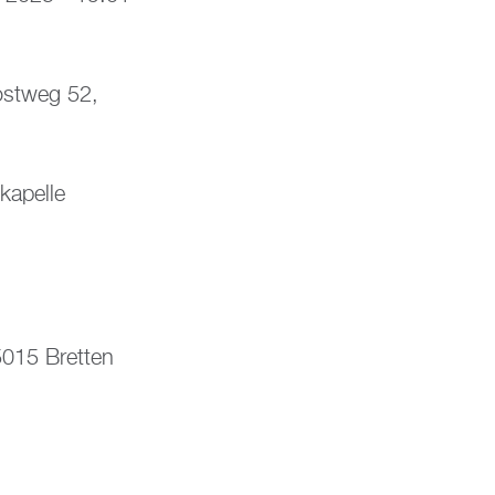
:
Post­weg 52,
ka­pel­le
75015 Brett­en