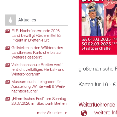
Ak­tu­el­les
ELR-Nach­rü­ck­er­run­de 2026:
Land be­wil­ligt För­der­mit­tel für
Pro­jekt in Brett­en-Ruit
Grill­stel­len in den Wäl­dern des
Land­krei­ses Karls­ru­he bis auf
Wei­te­res ge­sperrt
Volks­hoch­schu­le Brett­en ver­öf­
große när­ri­sche 
fent­licht viel­fäl­ti­ges Herbst- und
Win­ter­pro­gramm
Mu­se­um sucht Leih­ga­ben für
Kar­ten für 16.- €
Aus­stel­lung „Win­ter­welt & Weih­
nachts­bräu­che“
„Himm­li­sches Fest“ am Sonn­tag
26.07.2026 im Stadt­park Brett­en
Wei­ter­fueh­ren­d
wei­te­re In
mehr Ak­tu­el­les