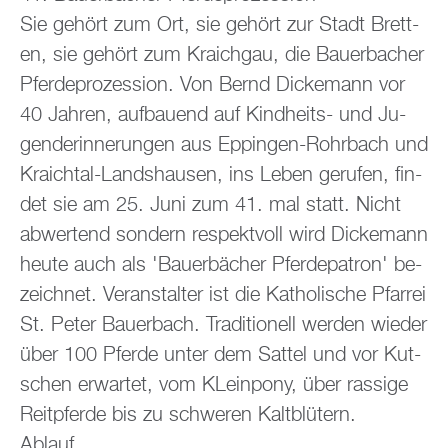
Sie ge­hört zum Ort, sie ge­hört zur Stadt Brett­
en, sie ge­hört zum Kraich­gau, die Bau­er­ba­cher
Pfer­de­pro­zes­si­on. Von Bernd Di­cke­mann vor
40 Jah­ren, auf­bau­end auf Kind­heits- und Ju­
gend­er­in­ne­run­gen aus Ep­pin­gen-Rohr­bach und
Kraich­tal-Lands­hau­sen, ins Leben ge­ru­fen, fin­
det sie am 25. Juni zum 41. mal statt. Nicht
ab­wer­tend son­dern re­spekt­voll wird Di­cke­mann
heute auch als 'Bau­er­bä­cher Pfer­de­pa­tron' be­
zeich­net. Ver­an­stal­ter ist die Ka­tho­li­sche Pfar­rei
St. Peter Bau­er­bach. Tra­di­tio­nell wer­den wie­der
über 100 Pfer­de unter dem Sat­tel und vor Kut­
schen er­war­tet, vom KLein­po­ny, über ras­si­ge
Reit­pfer­de bis zu schwe­ren Kalt­blü­tern.
Ab­lauf