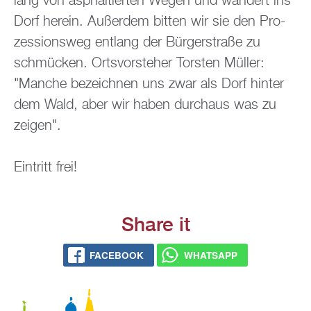
lang von asphal­tier­ten Wegen und wan­dert ins
Dorf her­ein. Au­ßer­dem bit­ten wir sie den Pro­
zes­si­ons­weg ent­lang der Bür­ger­stra­ße zu
schmü­cken. Orts­vor­ste­her Tors­ten Mül­ler:
"Man­che be­zeich­nen uns zwar als Dorf hin­ter
dem Wald, aber wir haben durch­aus was zu
zei­gen".
Ein­tritt frei!
Share it
FACE­BOOK
WHATS­APP