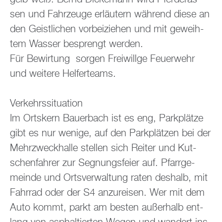
sen und Fahr­zeu­ge er­läu­tern wäh­rend diese an
den Geist­li­chen vor­bei­zie­hen und mit ge­weih­
tem Was­ser be­sprengt wer­den.
Für Be­wir­tung sor­gen Frei­will­ge Feu­er­wehr
und wei­te­re Hel­fer­teams.
Ver­kehrs­si­tua­ti­on
Im Orts­kern Bau­er­bach ist es eng, Park­plät­ze
gibt es nur we­ni­ge, auf den Park­plät­zen bei der
Mehr­zweck­hal­le stel­len sich Rei­ter und Kut­
schen­fah­rer zur Seg­nungs­fei­er auf. Pfarr­ge­
mein­de und Orts­ver­wal­tung raten des­halb, mit
Fahr­rad oder der S4 an­zu­rei­sen. Wer mit dem
Auto kommt, parkt am bes­ten au­ßer­halb ent­