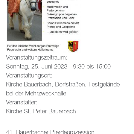
Ver­an­stal­tungs­zeit­raum:
Sonn­tag, 25. Juni 2023 -
9:30
bis
15:00
Ver­an­stal­tungs­ort:
Kir­che Bau­er­bach, Dorf­stra­ßen, Fest­ge­län­de
bei der Mehr­zweck­hal­le
Ver­an­stal­ter:
Kir­che St. Peter Bau­er­bach
41. Bau­er­ba­cher Pfer­de­pro­zes­si­on