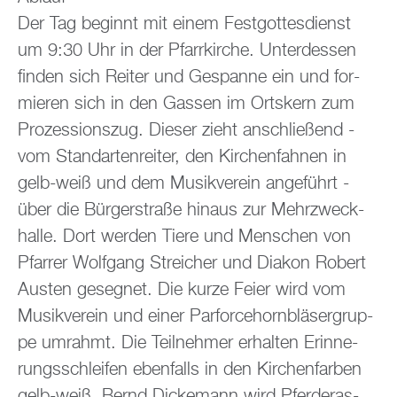
Der Tag be­ginnt mit einem Fest­got­tes­dienst
um 9:30 Uhr in der Pfarr­kir­che. Un­ter­des­sen
fin­den sich Rei­ter und Ge­span­ne ein und for­
mie­ren sich in den Gas­sen im Orts­kern zum
Pro­zes­si­ons­zug. Die­ser zieht an­schlie­ßend -
vom Stan­dar­ten­rei­ter, den Kir­chen­fah­nen in
gelb-weiß und dem Mu­sik­ver­ein an­ge­führt -
über die Bür­ger­stra­ße hin­aus zur Mehr­zweck­
hal­le. Dort wer­den Tiere und Men­schen von
Pfar­rer Wolf­gang Strei­cher und Dia­kon Ro­bert
Aus­ten ge­seg­net. Die kurze Feier wird vom
Mu­sik­ver­ein und einer Par­force­horn­blä­ser­grup­
pe um­rahmt. Die Teil­neh­mer er­hal­ten Er­in­ne­
rungs­schlei­fen eben­falls in den Kir­chen­far­ben
gelb-weiß. Bernd Di­cke­mann wird Pfer­de­ras­