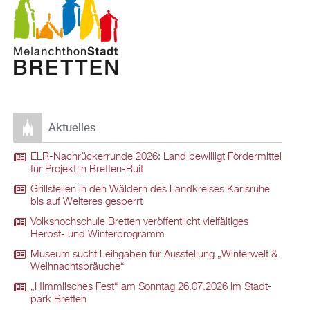
Ak­tu­el­les
ELR-Nach­rü­ck­er­run­de 2026: Land be­wil­ligt För­der­mit­tel
für Pro­jekt in Brett­en-Ruit
Grill­stel­len in den Wäl­dern des Land­krei­ses Karls­ru­he
bis auf Wei­te­res ge­sperrt
Volks­hoch­schu­le Brett­en ver­öf­fent­licht viel­fäl­ti­ges
Herbst- und Win­ter­pro­gramm
Mu­se­um sucht Leih­ga­ben für Aus­stel­lung „Win­ter­welt &
Weih­nachts­bräu­che“
„Himm­li­sches Fest“ am Sonn­tag 26.07.2026 im Stadt­
park Brett­en