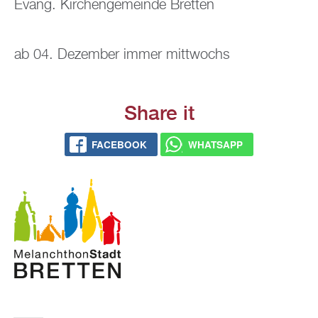
Evang. Kir­chen­ge­mein­de Brett­en
ab 04. De­zem­ber immer mitt­wochs
Share it
FACE­BOOK
WHATS­APP