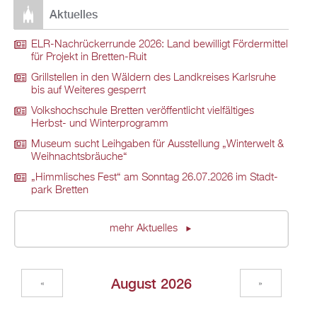
Ak­tu­el­les
ELR-Nach­rü­ck­er­run­de 2026: Land be­wil­ligt För­der­mit­tel
für Pro­jekt in Brett­en-Ruit
Grill­stel­len in den Wäl­dern des Land­krei­ses Karls­ru­he
bis auf Wei­te­res ge­sperrt
Volks­hoch­schu­le Brett­en ver­öf­fent­licht viel­fäl­ti­ges
Herbst- und Win­ter­pro­gramm
Mu­se­um sucht Leih­ga­ben für Aus­stel­lung „Win­ter­welt &
Weih­nachts­bräu­che“
„Himm­li­sches Fest“ am Sonn­tag 26.07.2026 im Stadt­
park Brett­en
mehr Ak­tu­el­les
Au­gust 2026
«
»