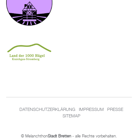
DA­TEN­SCHUT­Z­ER­KLÄ­RUNG
IM­PRES­SUM
PRES­SE
SITEMAP
© Me­lan­chthon
Stadt Brett­en
- alle Rech­te vor­be­hal­ten.