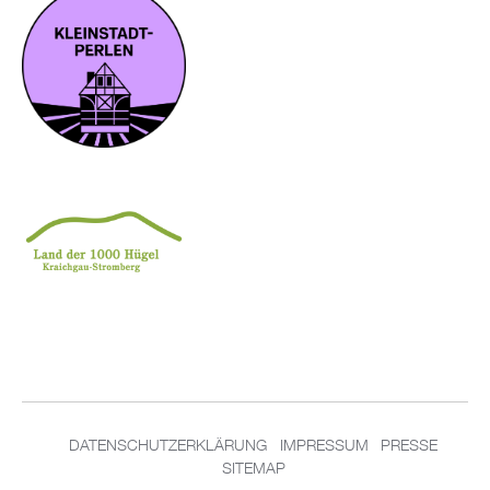
DA­TEN­SCHUT­Z­ER­KLÄ­RUNG
IM­PRES­SUM
PRES­SE
SITEMAP