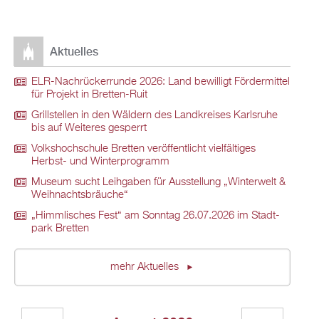
Ak­tu­el­les
ELR-Nach­rü­ck­er­run­de 2026: Land be­wil­ligt För­der­mit­tel
für Pro­jekt in Brett­en-Ruit
Grill­stel­len in den Wäl­dern des Land­krei­ses Karls­ru­he
bis auf Wei­te­res ge­sperrt
Volks­hoch­schu­le Brett­en ver­öf­fent­licht viel­fäl­ti­ges
Herbst- und Win­ter­pro­gramm
Mu­se­um sucht Leih­ga­ben für Aus­stel­lung „Win­ter­welt &
Weih­nachts­bräu­che“
„Himm­li­sches Fest“ am Sonn­tag 26.07.2026 im Stadt­
park Brett­en
mehr Ak­tu­el­les