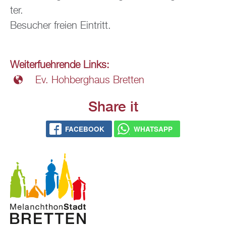
ter.
Be­su­cher frei­en Ein­tritt.
Wei­ter­fueh­ren­de Links:
Ev. Hoh­berg­haus Brett­en
Share it
FACE­BOOK
WHATS­APP