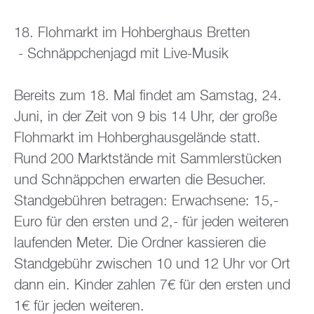
18. Floh­markt im Hoh­berg­haus Brett­en
- Schnäpp­chen­jagd mit Live-Musik
Be­reits zum 18. Mal fin­det am Sams­tag, 24.
Juni, in der Zeit von 9 bis 14 Uhr, der große
Floh­markt im Hoh­berg­haus­ge­län­de statt.
Rund 200 Markt­stän­de mit Samm­ler­stü­cken
und Schnäpp­chen er­war­ten die Be­su­cher.
Stand­ge­büh­ren be­tra­gen: Er­wach­se­ne: 15,-
Euro für den ers­ten und 2,- für jeden wei­te­ren
lau­fen­den Meter. Die Ord­ner kas­sie­ren die
Stand­ge­bühr zwi­schen 10 und 12 Uhr vor Ort
dann ein. Kin­der zah­len 7€ für den ers­ten und
1€ für jeden wei­te­ren.