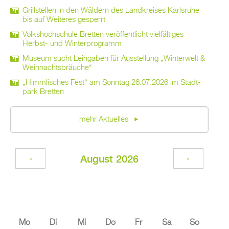
Grill­stel­len in den Wäl­dern des Land­krei­ses Karls­ru­he
bis auf Wei­te­res ge­sperrt
Volks­hoch­schu­le Brett­en ver­öf­fent­licht viel­fäl­ti­ges
Herbst- und Win­ter­pro­gramm
Mu­se­um sucht Leih­ga­ben für Aus­stel­lung „Win­ter­welt &
Weih­nachts­bräu­che“
„Himm­li­sches Fest“ am Sonn­tag 26.07.2026 im Stadt­
park Brett­en
mehr Ak­tu­el­les
Au­gust 2026
«
»
Mo
Di
Mi
Do
Fr
Sa
So