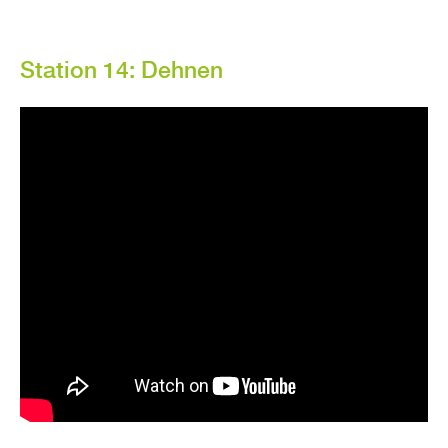
Sta­ti­on 14: Deh­nen