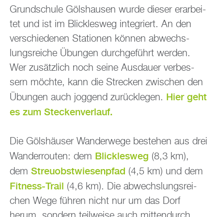
Grund­schu­le Göls­hau­sen wurde die­ser er­ar­bei­
tet und ist im Blick­les­weg in­te­griert. An den
ver­schie­de­nen Sta­tio­nen kön­nen ab­wechs­
lungs­rei­che Übun­gen durch­ge­führt wer­den.
Wer zu­sätz­lich noch seine Aus­dau­er ver­bes­
sern möch­te, kann die Stre­cken zwi­schen den
Hier geht
Übun­gen auch jog­gend zu­rück­le­gen.
es zum Ste­cken­ver­lauf.
Die Göls­häu­ser Wan­der­we­ge be­stehen aus drei
Blick­les­weg
Wan­der­rou­ten: dem
(8,3 km),
Streu­obst­wie­sen­pfad
dem
(4,5 km) und dem
Fit­ness-Trail
(4,6 km). Die ab­wechs­lungs­rei­
chen Wege füh­ren nicht nur um das Dorf
herum, son­dern teil­wei­se auch mit­ten­durch.