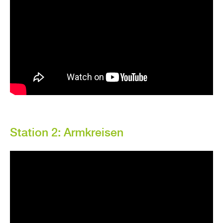
Sta­ti­on 2: Arm­krei­sen