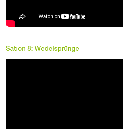
Sa­ti­on 8: We­del­sprün­ge