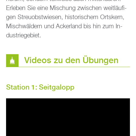
Er­le­ben Sie eine Mi­schung zwi­schen weit­läu­fi­
gen Streu­obst­wie­sen, his­to­ri­schem Orts­kern,
Misch­wäl­dern und Acker­land bis hin zum In­
dus­trie­ge­biet.
Vi­de­os zu den Übun­gen
Sta­ti­on 1: Seit­ga­lopp