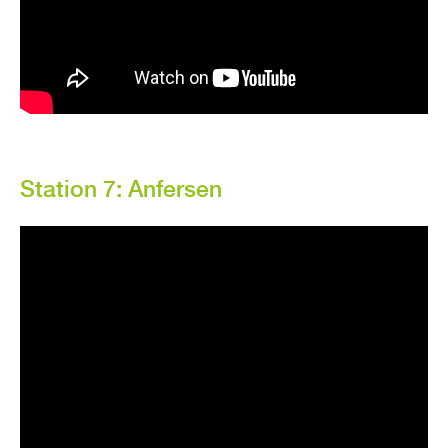
Sta­ti­on 7: An­fer­sen