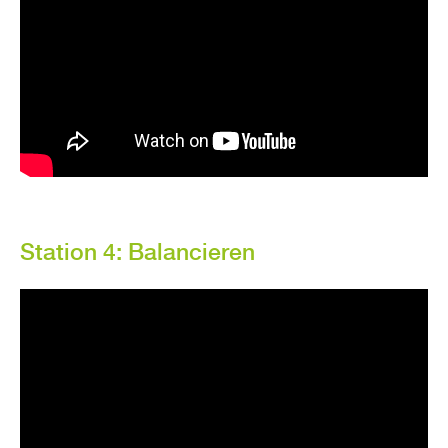
Sta­ti­on 4: Ba­lan­cie­ren