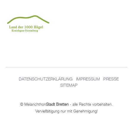
DA­TEN­SCHUT­Z­ER­KLÄ­RUNG
IM­PRES­SUM
PRES­SE
SITEMAP
© Me­lan­chthon
Stadt Brett­en
- alle Rech­te vor­be­hal­ten.
Ver­viel­fäl­ti­gung nur mit Ge­neh­mi­gung!