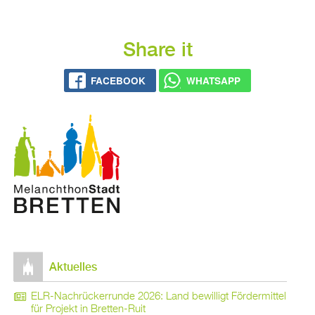
Share it
FACE­BOOK
WHATS­APP
Ak­tu­el­les
ELR-Nach­rü­ck­er­run­de 2026: Land be­wil­ligt För­der­mit­tel
für Pro­jekt in Brett­en-Ruit