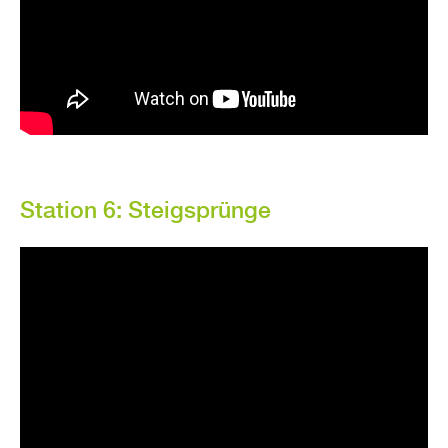
Sta­ti­on 6: Steig­s­prün­ge