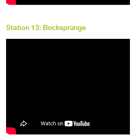
Sta­ti­on 13: Bock­sprün­ge