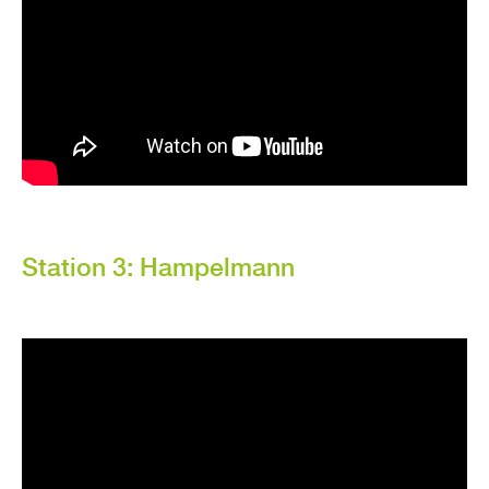
Sta­ti­on 3: Ham­pel­mann