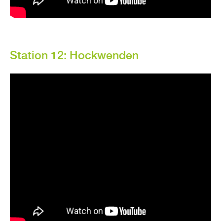
Sta­ti­on 12: Hock­wen­den