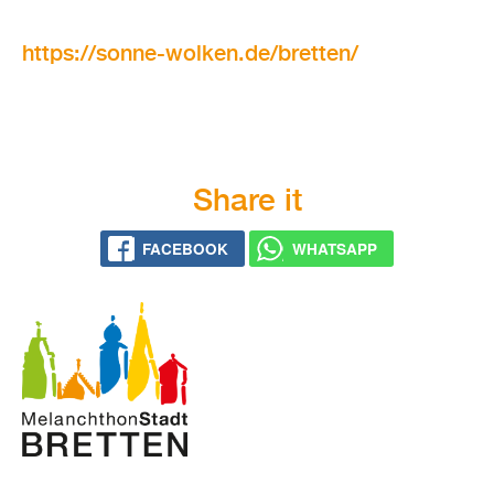
https://​sonne-​wolken.​de/​bretten/
Share it
FACE­BOOK
WHATS­APP