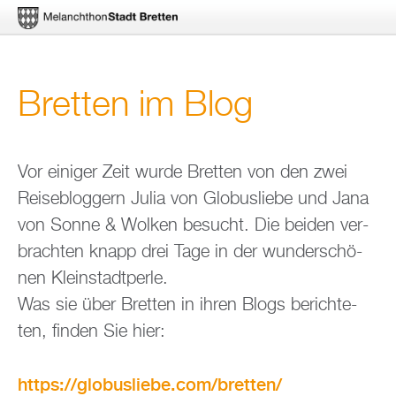
Di­
Brett­en im Blog
rekt
zum
In­
Vor ei­ni­ger Zeit wurde Brett­en von den zwei
Rei­se­blog­gern Julia von Glo­bus­lie­be und Jana
halt
von Sonne & Wol­ken be­sucht. Die bei­den ver­
brach­ten knapp drei Tage in der wun­der­schö­
nen Klein­stadt­per­le.
Was sie über Brett­en in ihren Blogs be­rich­te­
ten, fin­den Sie hier:
https://​globusliebe.​com/​bretten/