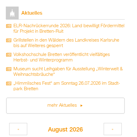
Ak­tu­el­les
ELR-Nach­rü­ck­er­run­de 2026: Land be­wil­ligt För­der­mit­tel
für Pro­jekt in Brett­en-Ruit
Grill­stel­len in den Wäl­dern des Land­krei­ses Karls­ru­he
bis auf Wei­te­res ge­sperrt
Volks­hoch­schu­le Brett­en ver­öf­fent­licht viel­fäl­ti­ges
Herbst- und Win­ter­pro­gramm
Mu­se­um sucht Leih­ga­ben für Aus­stel­lung „Win­ter­welt &
Weih­nachts­bräu­che“
„Himm­li­sches Fest“ am Sonn­tag 26.07.2026 im Stadt­
park Brett­en
mehr Ak­tu­el­les
Au­gust 2026
«
»