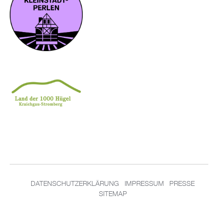
DA­TEN­SCHUT­Z­ER­KLÄ­RUNG
IM­PRES­SUM
PRES­SE
SITEMAP